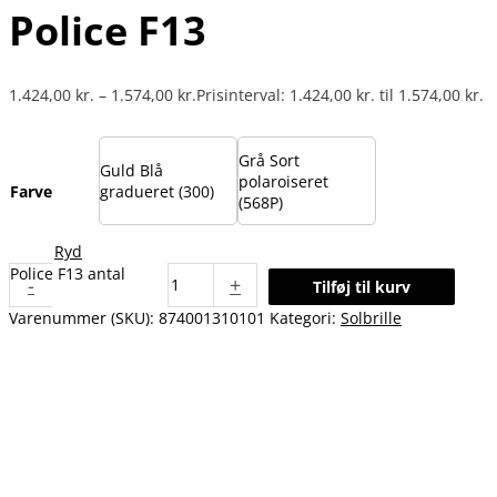
Police F13
1.424,00
kr.
–
1.574,00
kr.
Prisinterval: 1.424,00 kr. til 1.574,00 kr.
Grå Sort
Guld Blå
polaroiseret
Farve
gradueret (300)
(568P)
Ryd
Police F13 antal
-
+
Tilføj til kurv
Varenummer (SKU):
874001310101
Kategori:
Solbrille