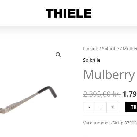
Mulberry
Forside
/
Solbrille
/ Mulber
Den
041
Solbrille
opri
antal
Mulberry
pris
var:
2.395,00
kr.
1.7
2.39
-
+
Ti
Varenummer (SKU):
87900