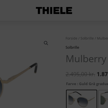
Mulberry
Forside
/
Solbrille
/ Mulber
Den
137
Solbrille
opri
antal
Mulberry
pris
var:
2.495,00
kr.
1.8
2.49
Farve
: Guld Grå gradu