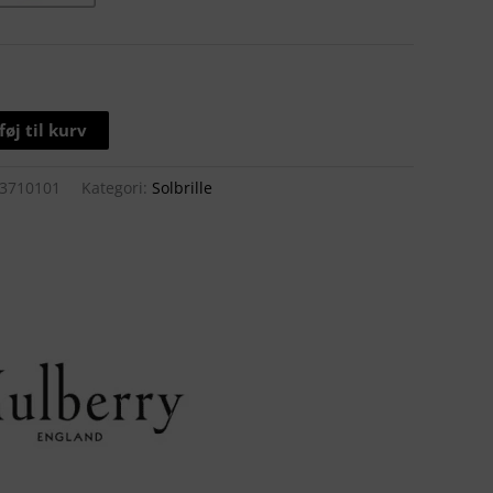
lføj til kurv
3710101
Kategori:
Solbrille