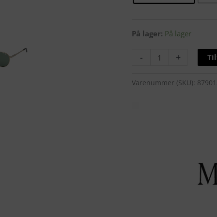
På lager:
På lager
-
+
Ti
Varenummer (SKU):
87901