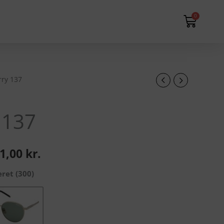
Kurv
0
ry 137
Den
ndelige
aktuelle
 137
pris
er:
71,00
kr.
5,00 kr..
1.871,00 kr..
eret (300)