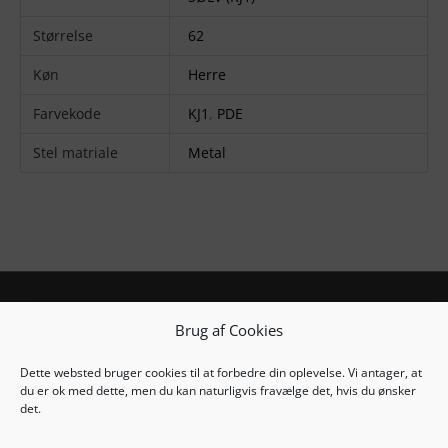
Størrelse
62
Køn
Herre
Farvekode
KJ1
,
PDE
Stel matriale
Metal
Copyright © 2025
Thiele Solbrille Shop
Brug af Cookies
Købs- og leveringsvilkår
Cookie- & Privatlivspolitik
Dette websted bruger cookies til at forbedre din oplevelse. Vi antager, at
du er ok med dette, men du kan naturligvis fravælge det, hvis du ønsker
det.