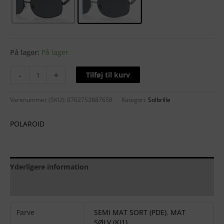
På lager:
På lager
-
+
Tilføj til kurv
Varenummer (SKU):
0762753887658
Kategori:
Solbrille
POLAROID
Yderligere information
Brand
Farve
SEMI MAT SORT (PDE)
,
MAT
SØLV (KJ1)