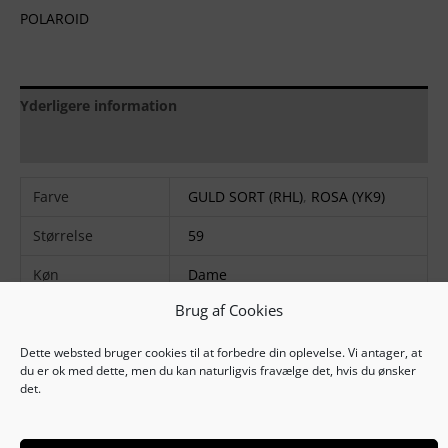
POLAROID
Yderligere information
Brand
Farve
GULD SORT (RHL)
,
ROSA (YK9)
Størrelse
59
Køn
Dame
Brug af Cookies
Farvekode
RHL
,
YK9
Stel matriale
Metal
Dette websted bruger cookies til at forbedre din oplevelse. Vi antager, at
du er ok med dette, men du kan naturligvis fravælge det, hvis du ønsker
det.