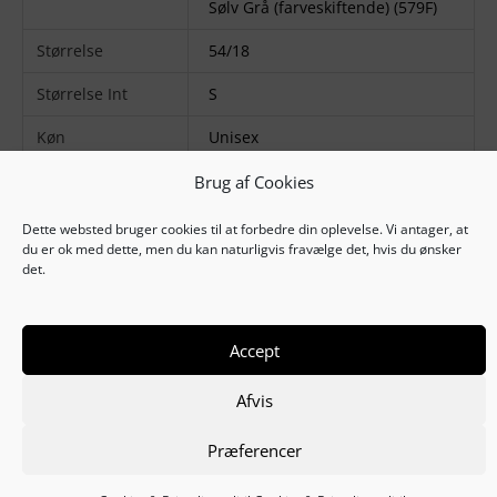
Sølv Grå (farveskiftende) (579F)
Størrelse
54/18
Størrelse Int
S
Køn
Unisex
Farvekode
579F
,
8FFF
Brug af Cookies
Stel matriale
Metal
Dette websted bruger cookies til at forbedre din oplevelse. Vi antager, at
du er ok med dette, men du kan naturligvis fravælge det, hvis du ønsker
det.
Accept
Copyright © 2025
Thiele Solbrille Shop
Afvis
Købs- og leveringsvilkår
Cookie- & Privatlivspolitik
Præferencer