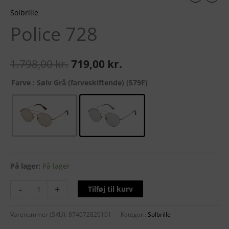
Solbrille
Police 728
1.798,00
kr.
719,00
kr.
Farve
: Sølv Grå (farveskiftende) (579F)
På lager:
På lager
-
+
Tilføj til kurv
Varenummer (SKU):
874072820101
Kategori:
Solbrille