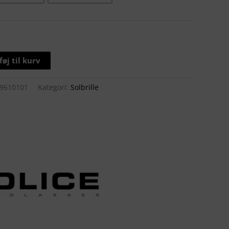
lføj til kurv
9610101
Kategori:
Solbrille