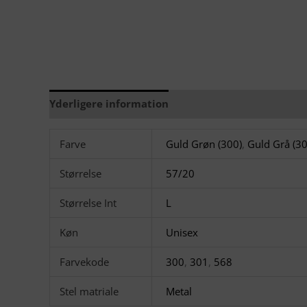
Yderligere information
Brand
Farve
Guld Grøn (300)
,
Guld Grå (30
Størrelse
57/20
Størrelse Int
L
Køn
Unisex
Farvekode
300
,
301
,
568
Stel matriale
Metal