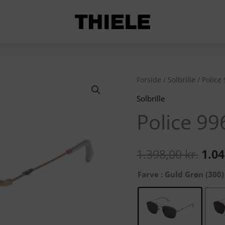
Police
Forside
/
Solbrille
/ Police
Den
996
Solbrille
opri
antal
Police 99
pris
var:
1.398,00
kr.
1.0
1.39
Farve
: Guld Grøn (300)