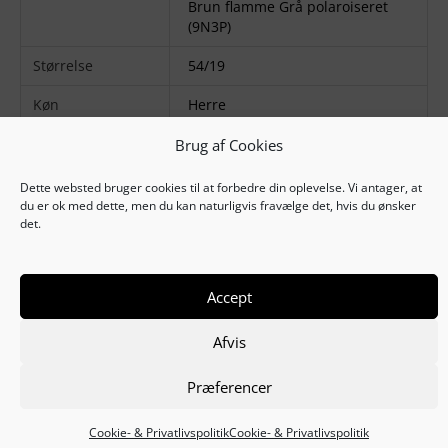
Brun flamme Grå polaroiseret
(9N3P)
Størrelse
54/19
Køn
Herre
Farvekode
978
,
9N3P
Brug af Cookies
Stel matriale
Polyamid
Dette websted bruger cookies til at forbedre din oplevelse. Vi antager, at
du er ok med dette, men du kan naturligvis fravælge det, hvis du ønsker
det.
Accept
Copyright © 2025
Thiele Solbrille Shop
Afvis
Købs- og leveringsvilkår
Cookie- & Privatlivspolitik
Præferencer
Cookie- & Privatlivspolitik
Cookie- & Privatlivspolitik