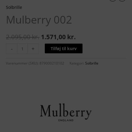
Solbrille
Mulberry 002
2.095,00
kr.
1.571,00
kr.
-
+
Tilføj til kurv
Varenummer (SKU):
879000210102
Kategori:
Solbrille