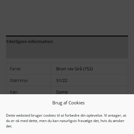
Yderligere information
Brand
Farve
Brun rav Grå (752)
Størrelse
51/22
Køn
Dame
Brug af Cookies
Farvekode
752
Stel matriale
Acetat
Dette websted bruger cookies til at forbedre din oplevelse. Vi antager, at
du er ok med dette, men du kan naturligvis fravælge det, hvis du ønsker
det.