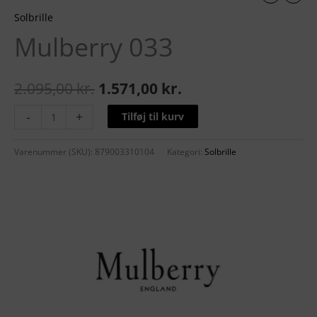
Solbrille
Mulberry 033
2.095,00
kr.
1.571,00
kr.
-
+
Tilføj til kurv
Varenummer (SKU):
879003310104
Kategori:
Solbrille