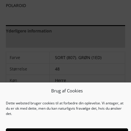
POLAROID
Yderligere information
Brand
Farve
SORT (807)
,
GRØN (1ED)
Størrelse
48
Køn
Herre
Brug af Cookies
Farvekode
1ED
,
807
Stel matriale
Polykarbonat
Dette websted bruger cookies til at forbedre din oplevelse. Vi antager, at
du er ok med dette, men du kan naturligvis fravælge det, hvis du ønsker
det.