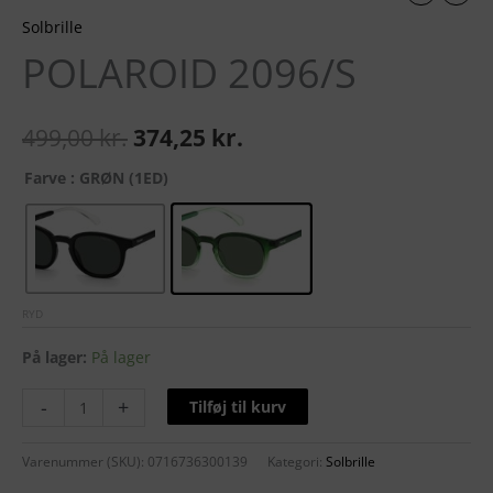
Solbrille
POLAROID 2096/S
499,00
kr.
374,25
kr.
Farve
: GRØN (1ED)
RYD
På lager:
På lager
-
+
Tilføj til kurv
Varenummer (SKU):
0716736300139
Kategori:
Solbrille