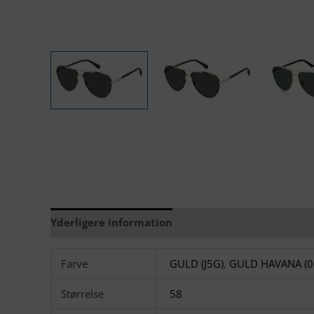
Yderligere information
Brand
Farve
GULD (J5G)
,
GULD HAVANA (06
Størrelse
58