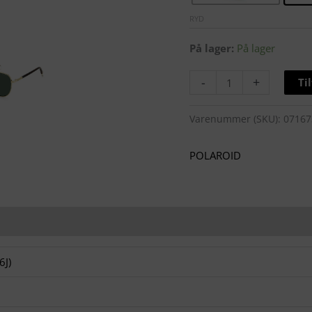
RYD
På lager:
På lager
-
+
Ti
Varenummer (SKU):
07167
POLAROID
J)