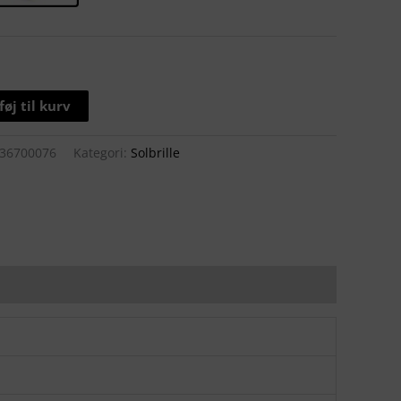
lføj til kurv
36700076
Kategori:
Solbrille