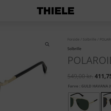
POLAROID
Forside
/
Solbrille
/ POLAR
Den
4126/S
Solbrille
oprin
antal
POLAROI
pris
var:
549,00
kr.
411,7
549,00
Farve
: GULD HAVANA (